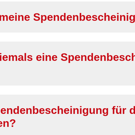
h meine Spendenbescheini
niemals eine Spendenbesc
pendenbescheinigung für da
en?