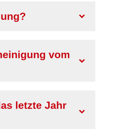
gung?
heinigung vom
s letzte Jahr