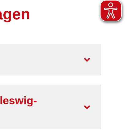
agen
leswig-