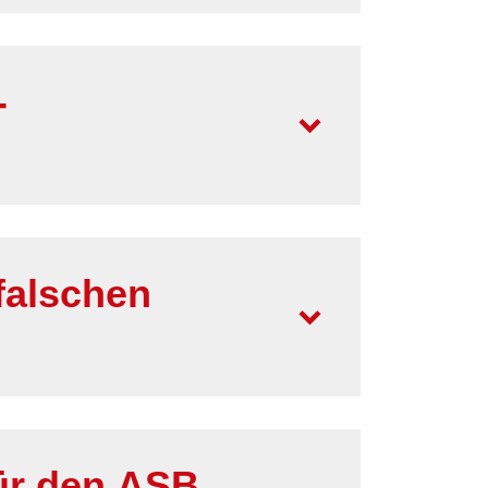
-
falschen
ür den ASB