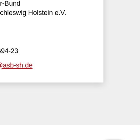
er-Bund
hleswig Holstein e.V.
694-23
asb-sh.de