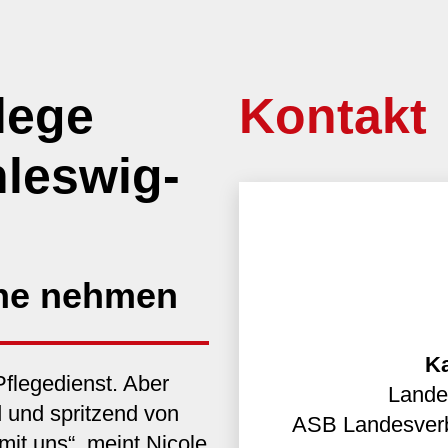
lege
Kontakt
leswig-
che nehmen
Ka
 Pflegedienst. Aber
Lande
 und spritzend von
ASB Landesverb
it uns“, meint Nicole