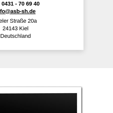
0431 - 70 69 40
nfo@asb-sh.de
eler Straße 20a
24143
Kiel
Deutschland