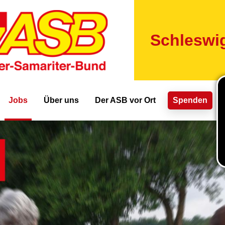
Direkt
zum
Inhalt
Schleswig
ion
Jobs
Über uns
Der ASB vor Ort
Spenden