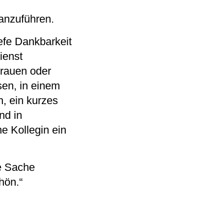
ranzuführen.
iefe Dankbarkeit
ienst
Frauen oder
en, in einem
, ein kurzes
nd in
e Kollegin ein
e Sache
hön.“