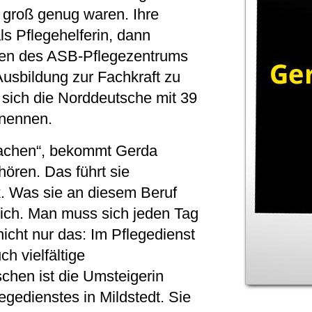
er groß genug waren. Ihre
ls Pflegehelferin, dann
chen des ASB-Pflegezentrums
Ausbildung zur Fachkraft zu
e sich die Norddeutsche mit 39
 nennen.
 machen“, bekommt Gerda
ören. Das führt sie
. Was sie an diesem Beruf
eich. Man muss sich jeden Tag
icht nur das: Im Pflegedienst
h vielfältige
chen ist die Umsteigerin
egedienstes in Mildstedt. Sie