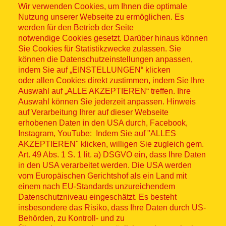
Wir verwenden Cookies, um Ihnen die optimale
Nutzung unserer Webseite zu ermöglichen. Es
werden für den Betrieb der Seite
notwendige Cookies gesetzt. Darüber hinaus können
Sitemap
Sie Cookies für Statistikzwecke zulassen. Sie
können die Datenschutzeinstellungen anpassen,
indem Sie auf „EINSTELLUNGEN“ klicken
oder allen Cookies direkt zustimmen, indem Sie Ihre
Auswahl auf „ALLE AKZEPTIEREN“ treffen. Ihre
Auswahl können Sie jederzeit anpassen. Hinweis
© ASB 2026
auf Verarbeitung Ihrer auf dieser Webseite
erhobenen Daten in den USA durch, Facebook,
Fußzeilenmenü
Impressum
Instagram, YouTube: Indem Sie auf "ALLES
AKZEPTIEREN" klicken, willigen Sie zugleich gem.
Datenschutz
Art. 49 Abs. 1 S. 1 lit. a) DSGVO ein, dass Ihre Daten
in den USA verarbeitet werden. Die USA werden
Kontakt
vom Europäischen Gerichtshof als ein Land mit
einem nach EU-Standards unzureichendem
Datenschutzniveau eingeschätzt. Es besteht
Hinweisgebersystem
insbesondere das Risiko, dass Ihre Daten durch US-
Behörden, zu Kontroll- und zu
Lieferkette