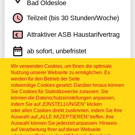
Bad Oldesloe
Teilzeit (bis 30 Stunden/Woche)
Attraktiver ASB Haustarifvertrag
ab sofort, unbefristet
Wir verwenden Cookies, um Ihnen die optimale
Nutzung unserer Webseite zu ermöglichen. Es
Jetzt bewerben
werden für den Betrieb der Seite
notwendige Cookies gesetzt. Darüber hinaus können
Sie Cookies für Statistikzwecke zulassen. Sie
können die Datenschutzeinstellungen anpassen,
indem Sie auf „EINSTELLUNGEN“ klicken
oder allen Cookies direkt zustimmen, indem Sie Ihre
Stellvertretende Pflegedienstleitung
Auswahl auf „ALLE AKZEPTIEREN“ treffen. Ihre
Auswahl können Sie jederzeit anpassen. Hinweis
(m/w/d) für die ambulante Pflege in
auf Verarbeitung Ihrer auf dieser Webseite
Bad Segeberg und Bad Oldesloe