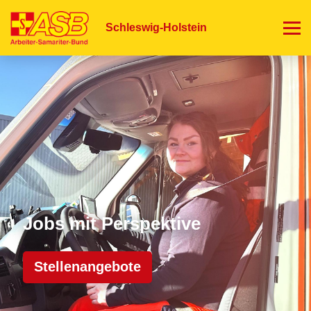
Direkt
zum
Schleswig-Holstein
Inhalt
Jobs mit Perspektive
Stellenangebote