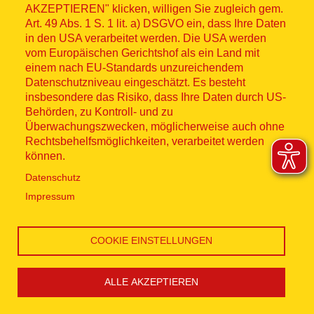
AKZEPTIEREN" klicken, willigen Sie zugleich gem.
Art. 49 Abs. 1 S. 1 lit. a) DSGVO ein, dass Ihre Daten
Sabrina Holtgrefe
in den USA verarbeitet werden. Die USA werden
vom Europäischen Gerichtshof als ein Land mit
einem nach EU-Standards unzureichendem
Datenschutzniveau eingeschätzt. Es besteht
Sabrina Holtgrefe
insbesondere das Risiko, dass Ihre Daten durch US-
Behörden, zu Kontroll- und zu
Überwachungszwecken, möglicherweise auch ohne
Rechtsbehelfsmöglichkeiten, verarbeitet werden
Sabrina Holtgrefe
können.
Datenschutz
Impressum
Sabrina Holtgrefe
COOKIE EINSTELLUNGEN
Sabrina Holtgrefe
ALLE AKZEPTIEREN
Cookie Einstellungen