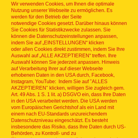
Wir verwenden Cookies, um Ihnen die optimale
Nutzung unserer Webseite zu ermöglichen. Es
werden für den Betrieb der Seite
notwendige Cookies gesetzt. Darüber hinaus können
Sitemap
Sie Cookies für Statistikzwecke zulassen. Sie
können die Datenschutzeinstellungen anpassen,
indem Sie auf „EINSTELLUNGEN“ klicken
oder allen Cookies direkt zustimmen, indem Sie Ihre
Auswahl auf „ALLE AKZEPTIEREN“ treffen. Ihre
Auswahl können Sie jederzeit anpassen. Hinweis
© ASB 2026
auf Verarbeitung Ihrer auf dieser Webseite
Fußzeilenmenü
erhobenen Daten in den USA durch, Facebook,
Impressum
Instagram, YouTube: Indem Sie auf "ALLES
AKZEPTIEREN" klicken, willigen Sie zugleich gem.
Datenschutz
Art. 49 Abs. 1 S. 1 lit. a) DSGVO ein, dass Ihre Daten
in den USA verarbeitet werden. Die USA werden
Kontakt
vom Europäischen Gerichtshof als ein Land mit
einem nach EU-Standards unzureichendem
Datenschutzniveau eingeschätzt. Es besteht
Hinweisgebersystem
insbesondere das Risiko, dass Ihre Daten durch US-
Behörden, zu Kontroll- und zu
Lieferkette