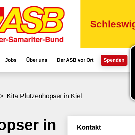
Direkt
zum
Inhalt
Schleswig
ion
Jobs
Über uns
Der ASB vor Ort
Spenden
Kita Pfützenhopser in Kiel
opser in
Kontakt